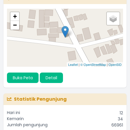
+
−
Leaflet
|
© OpenStreetMap
|
OpenSID
Buka Peta
Detail
Statistik Pengunjung
Hari ini
12
Kemarin
34
Jumlah pengunjung
66961