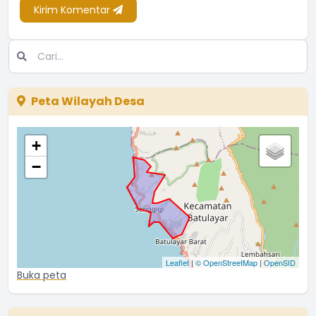
Kirim Komentar
Peta Wilayah Desa
+
−
Leaflet
|
© OpenStreetMap
|
OpenSID
Buka peta