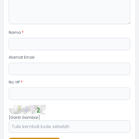
Nama
*
Alamat Email
No. HP
*
[Ganti Gambar]