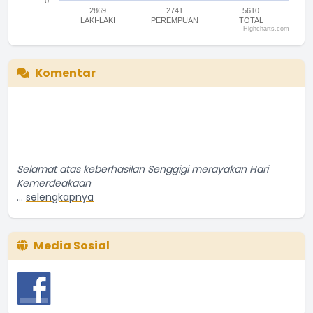
0
2869
2741
5610
LAKI-LAKI
PEREMPUAN
TOTAL
Highcharts.com
End of interactive chart.
Komentar
Selamat atas keberhasilan Senggigi merayakan Hari
Kemerdeakaan
...
selengkapnya
Penduduk Biasa
14 September 2016 06:09:16
Media Sosial