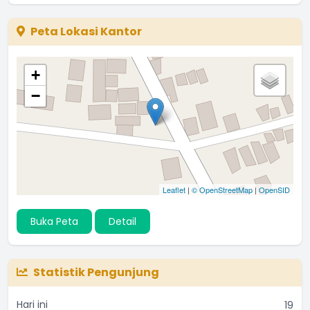
Peta Lokasi Kantor
+
−
Leaflet
|
© OpenStreetMap
|
OpenSID
Buka Peta
Detail
Statistik Pengunjung
Hari ini
19