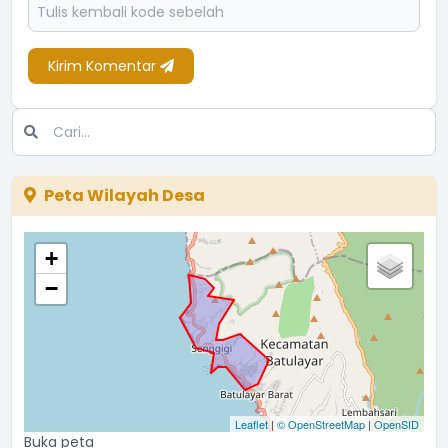
Kirim Komentar
Peta Wilayah Desa
+
−
Leaflet
|
© OpenStreetMap
|
OpenSID
Buka peta