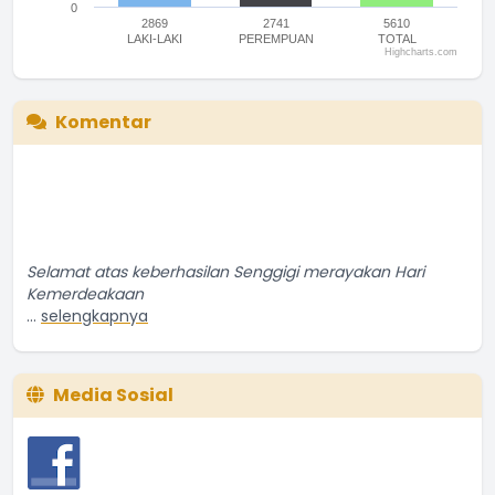
0
2869
2741
5610
LAKI-LAKI
PEREMPUAN
TOTAL
Highcharts.com
End of interactive chart.
Komentar
Selamat atas keberhasilan Senggigi merayakan Hari
Kemerdeakaan
...
selengkapnya
Penduduk Biasa
14 September 2016 06:09:16
Media Sosial