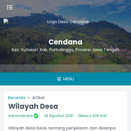
Cendana
Kec. Kutasari, Kab. Purbalingga, Provinsi Jawa Tengah
Ini con
MENU
Beranda
Artikel
Wilayah Desa
Administrator
26 Agustus 2016
Dibaca 405 Kali
Wilayah desa berisi tentang penjelasan dan deskripsi