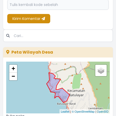
Kirim Komentar
Peta Wilayah Desa
+
−
Leaflet
|
© OpenStreetMap
|
OpenSID