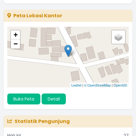
Peta Lokasi Kantor
+
−
Leaflet
|
© OpenStreetMap
|
OpenSID
Buka Peta
Detail
Statistik Pengunjung
Hari ini
27