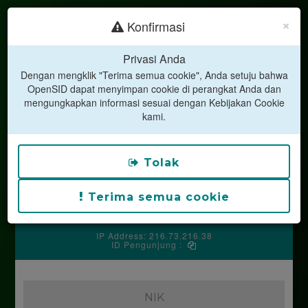
×
Konfirmasi
Privasi Anda
Dengan mengklik "Terima semua cookie", Anda setuju bahwa
OpenSID dapat menyimpan cookie di perangkat Anda dan
mengungkapkan informasi sesuai dengan Kebijakan Cookie
kami.
LAYANAN MANDIRI
DESA CENDANA
Kecamatan Kutasari
Tolak
Kabupaten Purbalingga
Jl. Raya Purwadadi No. 03 Cendana
Kodepos 53361
Terima semua cookie
Silakan hubungi operator desa untuk mendapatkan kode
PIN anda.
IP Address: 216.73.216.38
ID Pengunjung :